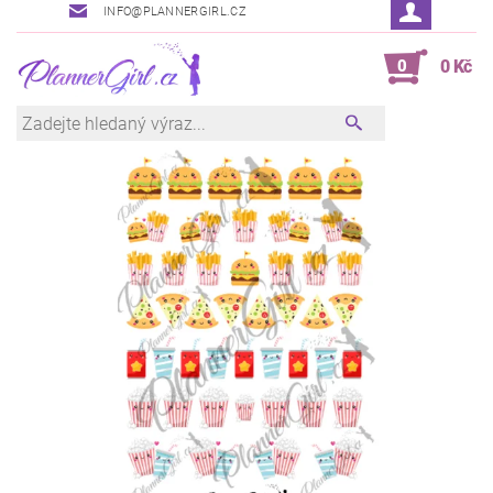
INFO@PLANNERGIRL.CZ
0
0 Kč