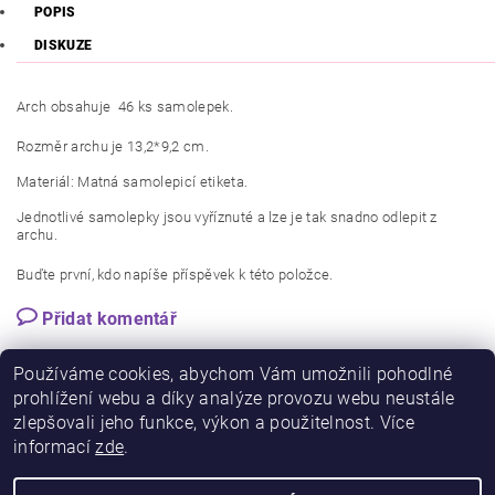
POPIS
DISKUZE
Arch obsahuje 46 ks samolepek.
Rozměr archu je 13,2*9,2 cm.
Materiál: Matná samolepicí etiketa.
Jednotlivé samolepky jsou vyříznuté a lze je tak snadno odlepit z
archu.
Buďte první, kdo napíše příspěvek k této položce.
Přidat komentář
Používáme cookies, abychom Vám umožnili pohodlné
prohlížení webu a díky analýze provozu webu neustále
zlepšovali jeho funkce, výkon a použitelnost. Více
informací
zde
.