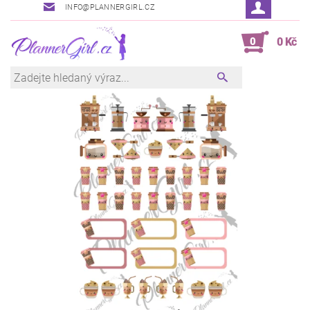
INFO@PLANNERGIRL.CZ
0
0 Kč