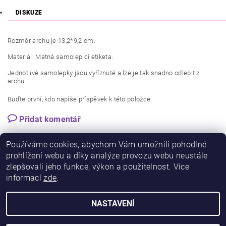
DISKUZE
Rozměr archu je 13,2*9,2 cm.
Materiál: Matná samolepicí etiketa.
Jednotlivé samolepky jsou vyříznuté a lze je tak snadno odlepit z
archu.
Buďte první, kdo napíše příspěvek k této položce.
Přidat komentář
Používáme cookies, abychom Vám umožnili pohodlné
prohlížení webu a díky analýze provozu webu neustále
zlepšovali jeho funkce, výkon a použitelnost. Více
informací
zde
.
NASTAVENÍ
2026 © PlannerGirl.cz, všechna práva vyhrazena