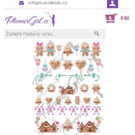
INFO@PLANNERGIRL.CZ
0
0 Kč