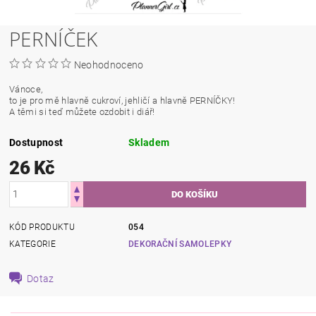
PERNÍČEK
Neohodnoceno
Vánoce,
to je pro mě hlavně cukroví, jehličí a hlavně PERNÍČKY!
A těmi si teď můžete ozdobit i diář!
Dostupnost
Skladem
26 Kč
KÓD PRODUKTU
054
KATEGORIE
DEKORAČNÍ SAMOLEPKY
Dotaz