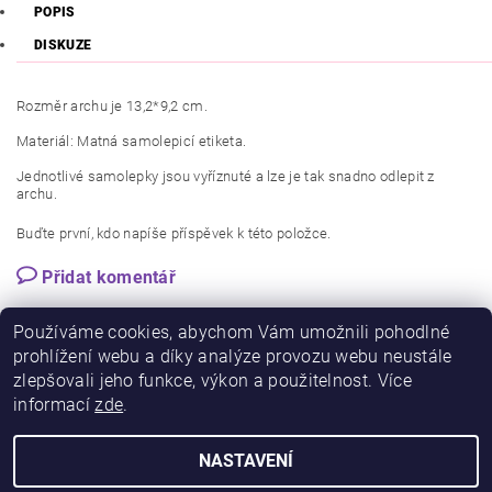
POPIS
DISKUZE
Rozměr archu je 13,2*9,2 cm.
Materiál: Matná samolepicí etiketa.
Jednotlivé samolepky jsou vyříznuté a lze je tak snadno odlepit z
archu.
Buďte první, kdo napíše příspěvek k této položce.
Přidat komentář
Používáme cookies, abychom Vám umožnili pohodlné
prohlížení webu a díky analýze provozu webu neustále
zlepšovali jeho funkce, výkon a použitelnost. Více
informací
zde
.
NASTAVENÍ
2026 © PlannerGirl.cz, všechna práva vyhrazena