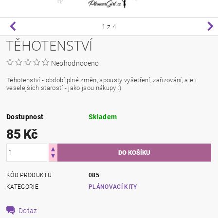
1
z 4
TĚHOTENSTVÍ
Neohodnoceno
Těhotenství - období plné změn, spousty vyšetření, zařizování, ale i
veselejších starostí - jako jsou nákupy :)
Dostupnost
Skladem
85 Kč
KÓD PRODUKTU
085
KATEGORIE
PLÁNOVACÍ KITY
Dotaz