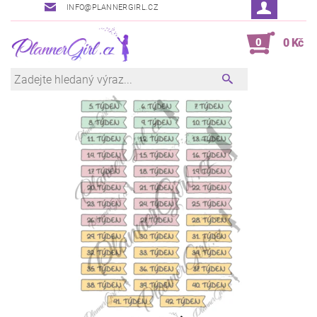
INFO@PLANNERGIRL.CZ
0
0 Kč